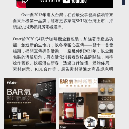
Oster自2013年進入台灣，在台最受享譽與信賴皆來
自果汁機第一品牌，隨著更多家電SKU在台灣上市，持
續提供消費者廚房電器選擇。
Oster於2020 Q4賦予咖啡機全新包裝，加強著墨產品功
能、創造新的生命力，以冬季暖心宣傳——雙十一首發
檔期，揭開宣傳操作活動，一路延伸到2021年，以全新
包裝的溝通切角，再次活化消費者對於品牌關注，精準
操作舊客、挖掘潛在新客，透過口碑論壇、媒體佈局、
素材創意、KOL合作等，廣告素材溝通之商品訊息明
確，吸引TA點擊，經過優化又導入更多流量進站，整體
操作幫助品牌及產品創造知名度跟業績，達到良好宣傳
效果！
*此篇為合作案例介紹，影片/圖片中所標示之活動優惠資
訊皆已不在活動期間內，請依品牌現行活動為主。